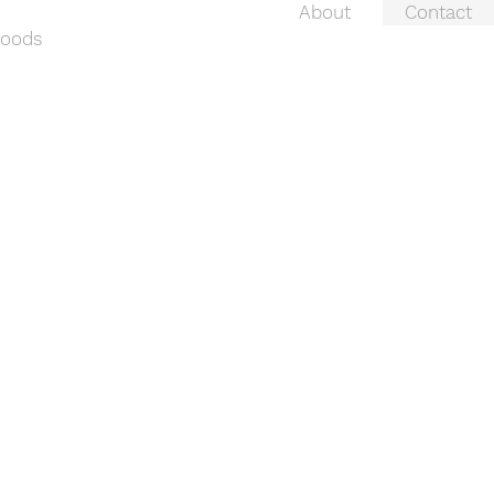
About
Contact
oods
otion texture DVD
(税込み)