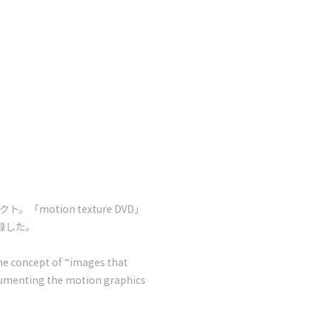
motion texture DVD」
録した。
he concept of “images that
ocumenting the motion graphics